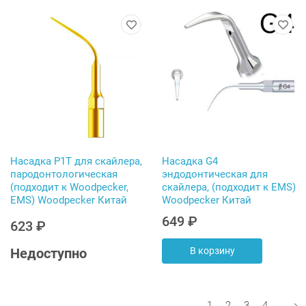
Насадка P1T для скайлера,
Насадка G4
пародонтологическая
эндодонтическая для
(подходит к Woodpecker,
скайлера, (подходит к EMS)
EMS) Woodpecker Китай
Woodpecker Китай
649 ₽
623 ₽
Недоступно
В корзину
Нумерация страниц
Текущая страница
Страница
Страница
Страниц
1
2
3
4