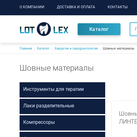
Основная навигация
О КОМПАНИИ
ДОСТАВКА И ОПЛАТА
КОНТАКТЫ
Каталог
Строка навигации
Главная
Каталог
Хирургия и пародонтология
Шовные материалы
Шовные материалы
Инструменты для терапии
Лаки разделительные
Шовны
ЛИНТ
Компрессоры