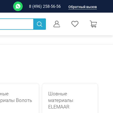
8 (496) 258-56-56
Обратный вызов
0
Оформление заказа
ные
Шовные
ериалы Волоть
материалы
ELEMAAR