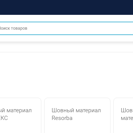
й материал
Шовный материал
Шов
ЕКС
Resorba
мат